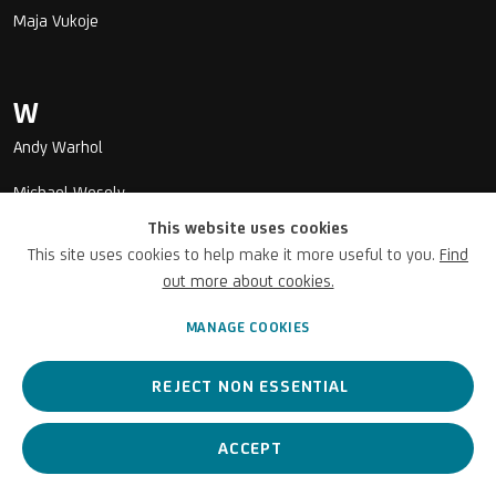
Maja Vukoje
W
Andy Warhol
Michael Wesely
This website uses cookies
Fritz Wotruba
This site uses cookies to help make it more useful to you.
Find
Gustav Wunderwald
out more about cookies.
Erwin Wurm
MANAGE COOKIES
REJECT NON ESSENTIAL
Z
ACCEPT
Antonella Zazzera
Peter Zimmermann