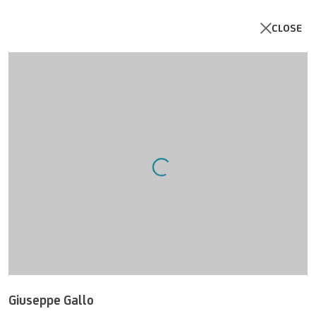
CLOSE
Open a larger version of the follo
U
NICREDIT ART COLLECTION
UNICREDIT-WEBSITE
Für
Empfehlungen
, Leihanfragen und andere Projekte
SCHREIBEN SIE UNS
Giuseppe Gallo