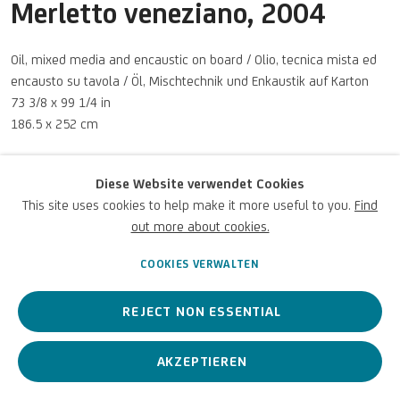
Merletto veneziano
,
2004
Oil, mixed media and encaustic on board / Olio, tecnica mista ed
Datenschutz
Accessibility policy
Cookie Policy
Urheberrecht © 2026 UniCredit
encausto su tavola / Öl, Mischtechnik und Enkaustik auf Karton
Cookies verwalten
Art Collection
73 3/8 x 99 1/4 in
186.5 x 252 cm
UniCredit S.p.A. Courtesy Archivio Giuseppe Gallo
Diese Website verwendet Cookies
© GIUSEPPE FRANCESCO GALLO, by SIAE 2026
This site uses cookies to help make it more useful to you.
Find
Foto: UniCredit Group (Sebastiano Pellion di Persano)
out more about cookies.
COOKIES VERWALTEN
ANFRAGEN
REJECT NON ESSENTIAL
AKZEPTIEREN