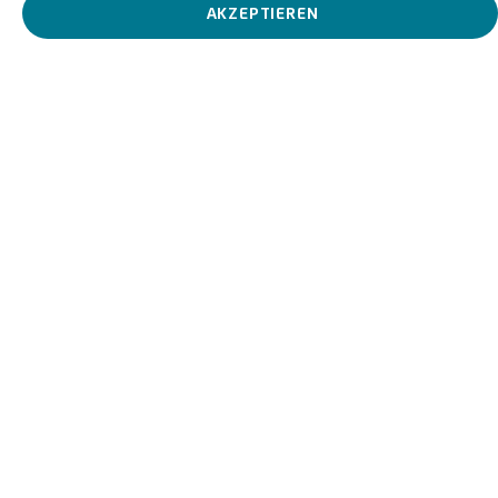
AKZEPTIEREN
Merletto veneziano, 2004
Biografie