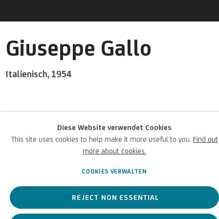
Giuseppe Gallo
Italienisch,
1954
Ein italienischer Maler und Bildhauer, der zur Schule von San
Diese Website verwendet Cookies
Lorenzo gehörte.
This site uses cookies to help make it more useful to you.
Find out
more about cookies.
Giuseppe Gallo
Italienisch,
1954
BIOGRAFIE
KUNSTWERKE
COOKIES VERWALTEN
REJECT NON ESSENTIAL
View works.