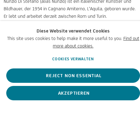
Nunzio Di Stefano (alias Nunzio) ist ein italienischer Künstler und
Bildhauer, der 1954 in Cagnano Amiterno, L'Aquila, geboren wurde.
Er lebt und arbeitet derzeit zwischen Rom und Turin.
Diese Website verwendet Cookies
Nunzio (Nunzio Di Stefano
This site uses cookies to help make it more useful to you.
Find out
BIOGRAFIE
KUNSTWERKE
more about cookies.
COOKIES VERWALTEN
View works.
REJECT NON ESSENTIAL
AKZEPTIEREN