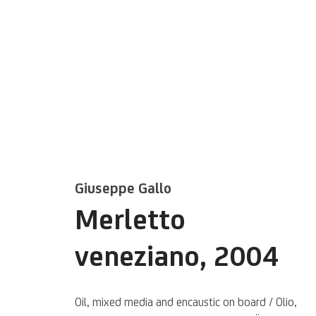
Giuseppe Gallo
Merletto
Per segnalazioni, richieste di
SCRIVICI
veneziano
,
2004
Oil, mixed media and encaustic on board / Olio,
Privacy Policy
Accessibility policy
Cookie Policy
Gestisci i cookie