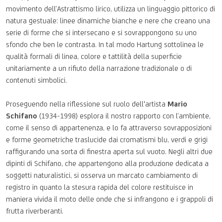
movimento
dell’Astrattismo
lirico
,
utilizza
un
linguaggio
pittorico
di
natura
gestuale
:
linee
dinamiche
bianche
e
nere
che
creano
una
serie
di
forme
che
si
intersecano
e
si
sovrappongono
su
uno
sfondo
che
ben le
contrasta
. In
tal
modo Hartung
sottolinea
le
qualità
formali
di
linea
,
colore
e
tattilità
della
superficie
unitariamente
a un
rifiuto
della
narrazione
tradizionale
o di
contenuti
simbolici
.
Proseguendo
nella
riflessione
sul
ruolo
dell'artista
Mario
Schifano
(1934-1998)
esplora
il nostro
rapporto
con
l’ambiente
,
come il senso di
appartenenza
, e lo fa
attraverso
sovrapposizioni
e
forme
geometriche
traslucide
dai
cromatismi
blu
,
verdi
e
grigi
raffigurando
una
sorta
di
finestra
aperta
sul
vuoto
.
Negli
altri
due
dipinti di Schifano,
che
appartengono
alla
produzione
dedicata
a
soggetti
naturalistici
,
si
osserva
un marcato
cambiamento
di
registro
in
quanto
la
stesura
rapida
del
colore
restituisce
in
maniera
vivida
il moto
delle
onde
che
si
infrangono
e
i
grappoli
di
frutta
riverberanti
.