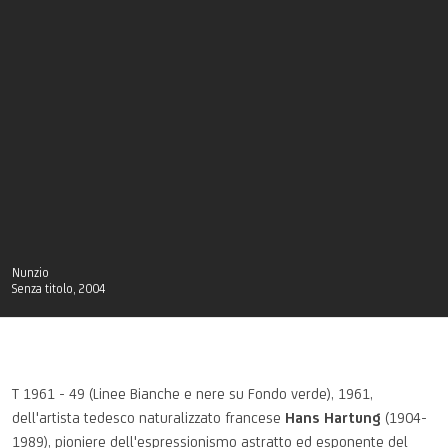
Nunzio
Senza titolo, 2004
T 1961 - 49 (Linee Bianche e
nere
su
Fondo
verde
)
, 1961,
dell'artista
tedesco
naturalizzato
francese
Hans Hartung
(1904-
1989),
pioniere
dell'espressionismo
astratto
ed
esponente
del