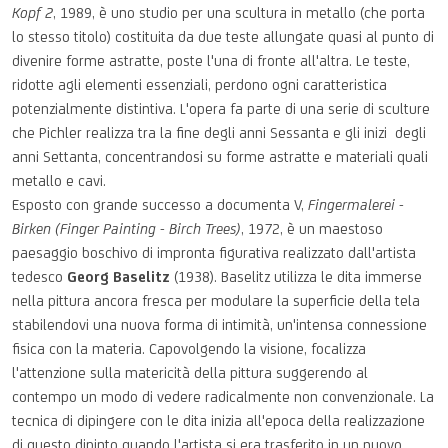
Kopf 2
, 1989, è uno studio per una scultura in metallo (che porta
lo stesso titolo) costituita da due teste allungate quasi al punto di
divenire forme astratte, poste l'una di fronte all'altra. Le teste,
ridotte agli elementi essenziali, perdono ogni caratteristica
potenzialmente distintiva. L'opera fa parte di una serie di sculture
che Pichler realizza tra la fine degli anni Sessanta e gli inizi degli
anni Settanta, concentrandosi su forme astratte e materiali quali
metallo e cavi.
Esposto con grande successo a documenta V,
Fingermalerei -
Birken (Finger Painting - Birch Trees)
, 1972, è un maestoso
paesaggio boschivo di impronta figurativa realizzato dall'artista
tedesco
Georg Baselitz
(1938). Baselitz utilizza le dita immerse
nella pittura ancora fresca per modulare la superficie della tela
stabilendovi una nuova forma di intimità, un'intensa connessione
fisica con la materia. Capovolgendo la visione, focalizza
l'attenzione sulla matericità della pittura suggerendo al
contempo un modo di vedere radicalmente non convenzionale. La
tecnica di dipingere con le dita inizia all'epoca della realizzazione
di questo dipinto quando l'artista si era trasferito in un nuovo