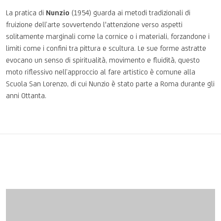
La
pratica
di
Nunzio
(1954)
guarda
ai
metodi
tradizionali
di
fruizione
dell’arte
sovvertendo
l'attenzione
verso
aspetti
solitamente
marginali
come la cornice o
i
materiali
,
forzandone
i
limiti
come
i
confini
tra
pittura
e
scultura
. Le sue
forme
astratte
evocano
un senso di
spiritualità
,
movimento
e
fluidità
,
questo
moto
riflessivo
nell’approccio
al fare
artistico
è
comune
alla
Scuola
San Lorenzo, di cui Nunzio è
stato
parte
a Roma
durante
gli
anni
Ottanta
.