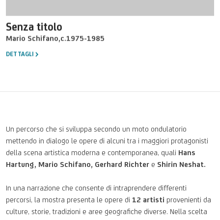
Senza titolo
Mario Schifano
,
c.1975-1985
DETTAGLI
Un
percorso
che
si
sviluppa
secondo un moto
ondulatorio
mettendo
in
dialogo
le
opere
di
alcuni
tra
i
maggiori
protagonisti
della
scena
artistica
moderna
e
contemporanea
,
quali
Hans
Hartung, Mario Schifano, Gerhard Richter
e
Shirin Neshat.
In
una
narrazione
che
consente
di
intraprendere
differenti
percorsi
, la
mostra
presenta
le
opere
di
12
artisti
provenienti
da
culture,
storie
,
tradizioni
e
aree
geografiche
diverse. Nella
scelta