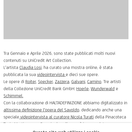
Tra Gennaio e Aprile 2026, sono state pubblicati molti nuovi
contenuti su UniCredit Art Collection.
L'artista
Claudia Losi
, ha curato una mostra online, è stata
pubblicata la sua
videointervista
e dieci sue opere.
Le opere di
Roiter
,
Specker
,
Zazzera
,
Galvani
,
Camino
. Tre artisti
della Collezione UniCredit Bank GmbH:
Hoerle
,
Wunderwald
e
Schimmel.
Con la collaborazione di HALTADEFINIZIONE abbiamo digitalizzato in
altissima definizione l'opera del Savoldo,
dedicando anche una
speciale
videointervista al curatore Nicola Turati
della Pinacoteca
Tosio Martinengo a Brescia dove l'opera è in comodato.
L'artista Simone Pellegrini ha curato una mostra online dal titolo