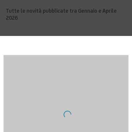
Tutte le novità pubblicate tra Gennaio e Aprile
2026
Open a larger version of the following image in a popup: