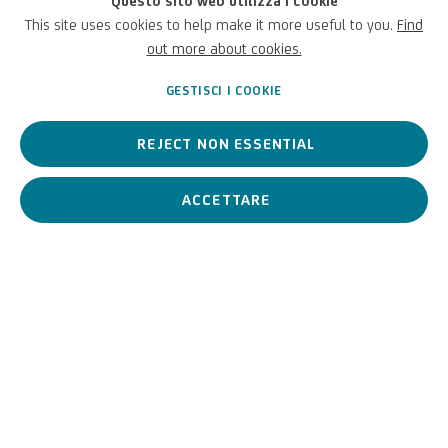
Questo sito web utilizza i cookie
"Camera d'eco" (come l'ignoto, così gli assenti)
ed è stata
This site uses cookies to help make it more useful to you.
Find
pubblicata anche la
videointervista dedicata a lui
.
out more about cookies.
GESTISCI I COOKIE
APRILE 13, 2026
REJECT NON ESSENTIAL
ACCETTARE
PRECEDENTE
PROSSIMO