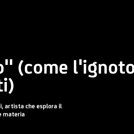
" (come l'ignot
i)
, artista che esplora il
e materia