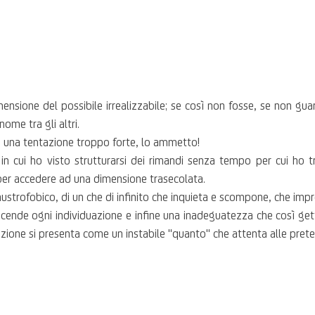
sione del possibile irrealizzabile; se così non fosse, se non guar
me tra gli altri.
a una tentazione troppo forte, lo ammetto!
in cui ho visto strutturarsi dei rimandi senza tempo per cui ho t
 per accedere ad una dimensione trasecolata.
trofobico, di un che di infinito che inquieta e scompone, che impronta
scende ogni individuazione e infine una inadeguatezza che così get
zione si presenta come un instabile "quanto" che attenta alle pret