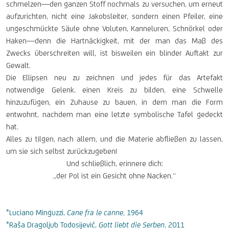
schmelzen—den ganzen Stoff nochmals zu versuchen, um erneut
aufzurichten, nicht eine Jakobsleiter, sondern einen Pfeiler, eine
ungeschmückte Säule ohne Voluten, Kanneluren, Schnörkel oder
Haken—denn die Hartnäckigkeit, mit der man das Maß des
Zwecks überschreiten will, ist bisweilen ein blinder Auftakt zur
Gewalt.
Die Ellipsen neu zu zeichnen und jedes für das Artefakt
notwendige Gelenk, einen Kreis zu bilden, eine Schwelle
hinzuzufügen, ein Zuhause zu bauen, in dem man die Form
entwohnt, nachdem man eine letzte symbolische Tafel gedeckt
hat.
Alles zu tilgen, nach allem, und die Materie abfließen zu lassen,
um sie sich selbst zurückzugeben!
Und schließlich, erinnere dich:
„der Pol ist ein Gesicht ohne Nacken.“
*Luciano Minguzzi,
Cane fra le canne
, 1964
*Raša Dragoljub Todosijević,
Gott liebt die Serben
, 2011