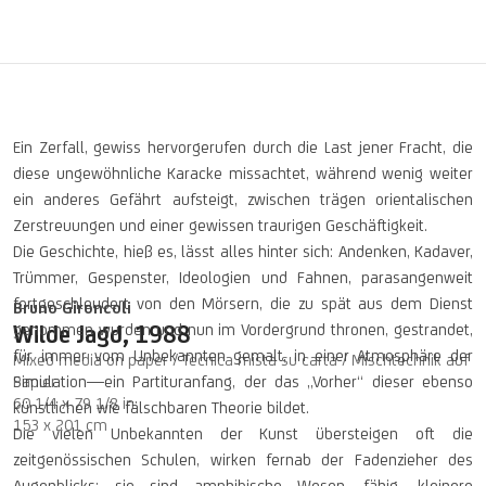
Ein Zerfall, gewiss hervorgerufen durch die Last jener Fracht, die
diese ungewöhnliche Karacke missachtet, während wenig weiter
ein anderes Gefährt aufsteigt, zwischen trägen orientalischen
Zerstreuungen und einer gewissen traurigen Geschäftigkeit.
Die Geschichte, hieß es, lässt alles hinter sich: Andenken, Kadaver,
Trümmer, Gespenster, Ideologien und Fahnen, parasangenweit
fortgeschleudert von den Mörsern, die zu spät aus dem Dienst
Bruno Gironcoli
genommen wurden und nun im Vordergrund thronen, gestrandet,
Wilde Jagd
,
1988
für immer vom Unbekannten gemalt, in einer Atmosphäre der
Mixed media on paper / Tecnica mista su carta / Mischtechnik auf
Simulation—ein Partituranfang, der das „Vorher“ dieser ebenso
Papier
60 1/4 x 79 1/8 in
künstlichen wie fälschbaren Theorie bildet.
153 x 201 cm
Die vielen Unbekannten der Kunst übersteigen oft die
zeitgenössischen Schulen, wirken fernab der Fadenzieher des
Augenblicks; sie sind amphibische Wesen, fähig, kleinere