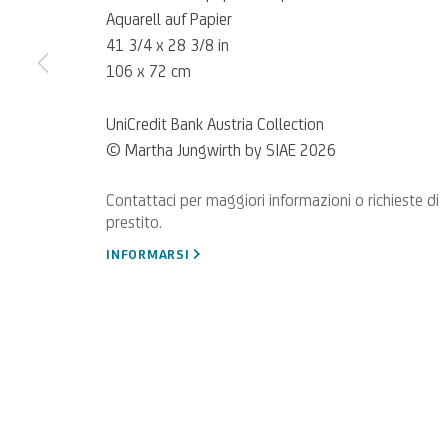
Aquarell auf Papier
41 3/4 x 28 3/8 in
106 x 72 cm
UniCredit Bank Austria Collection
© Martha Jungwirth by SIAE 2026
Per segnalazioni, richieste di
SCRIVICI
INFORMARSI
Privacy Policy
Accessibility policy
Cookie Policy
Gestisci i cookie