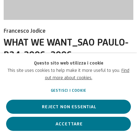
U
NICREDIT ART COLLECTION
SITO UNICREDIT
Francesco Jodice
Per segnalazioni, richieste di prestito e altri progetti
WHAT WE WANT_SAO PAULO-
SCRIVICI
R34-2006
,
2006
Questo sito web utilizza i cookie
This site uses cookies to help make it more useful to you.
Find
Digital photographic print, wood and Plexiglas frame / Stampa
out more about cookies.
fotografica digitale, cornice in legno e plexiglas / Digitaler
Privacy Policy
Accessibility policy
Cookie Policy
Diritto d'autore © 2026 UniCredit
Fotodruck, Holz- und Plexiglasrahmen, Ed. 3/8
GESTISCI I COOKIE
Gestisci i cookie
Art Collection
52 3/4 x 79 1/8 in
134 x 201 cm
REJECT NON ESSENTIAL
UniCredit S.p.A.
© Francesco Jodice
ACCETTARE
Foto: UniCredit Group