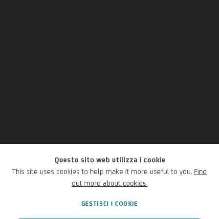
Questo sito web utilizza i cookie
Francesco Jodice
This site uses cookies to help make it more useful to you.
Find
out more about cookies.
Italiano,
1967
GESTISCI I COOKIE