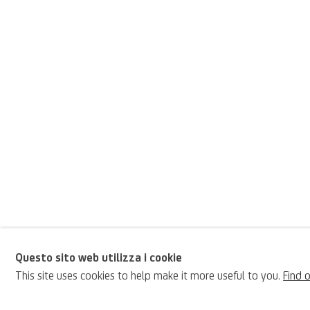
Questo sito web utilizza i cookie
Ascanio Luciano
This site uses cookies to help make it more useful to you.
Find 
BIOGRAFIA
Italiano,
1621 