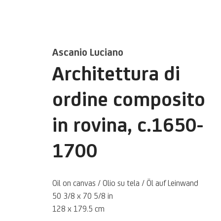
Ascanio Luciano
Architettura di
ordine composito
in rovina
,
c.1650-
1700
Ascanio Luci
Oil on canvas / Olio su tela / Öl auf Leinwand
50 3/8 x 70 5/8 in
Italiano,
1621 -1706
128 x 179.5 cm