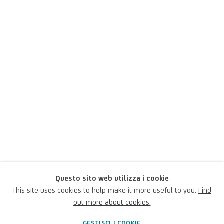
Questo sito web utilizza i cookie
Hans Hartung
This site uses cookies to help make it more useful to you.
Find
out more about cookies.
tedesco-francese,
1904-1989
GESTISCI I COOKIE