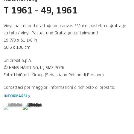
T 1961 - 49
,
1961
Vinyl, pastel and grattage on canvas / Vinile, pastello e grattage
su tela / Vinyl, Pastell und Grattage auf Leinwand
19 7/8 x 51 1/8 in
50.5 x 130 cm
UniCredit S.p.A.
© HANS HARTUNG, by SIAE 2026
Foto: UniCredit Group (Sebastiano Pellion di Persano)
INFORMARSI
(View a larger image of thumbnail 1 )
, currently selected.
, currently selected.
, currently selected.
(View a larger image of thumbnail 2 )