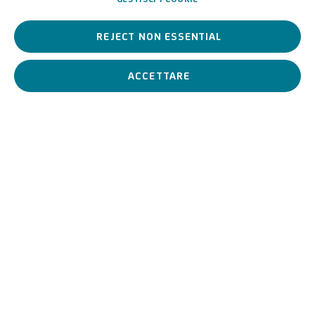
REJECT NON ESSENTIAL
Pittore tedesco, naturalizzato francese, è tra i maggiori esponenti
dell’Astrattismo informale di area europea.
ACCETTARE
Hans Hartung
tedesco-francese,
1904-1989
BIOGRAFIA
OPERE
MOSTRE
View works.