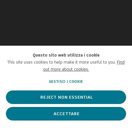
Questo sito web utilizza i cookie
Thomas Demand
This site uses cookies to help make it more useful to you.
Find
out more about cookies.
Tedesco,
1964
GESTISCI I COOKIE
REJECT NON ESSENTIAL
Thomas Demand è uno dei fotografi tedeschi più riconosciuti a
livello internazionale.
ACCETTARE