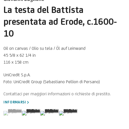
La testa del Battista
presentata ad Erode
,
c.1600-
10
Oil on canvas / Olio su tela / Öl auf Leinwand
45 5/8 x 62 1/4 in
116 x 158 cm
UniCredit S.p.A.
Foto: UniCredit Group (Sebastiano Pellion di Persano)
INFORMARSI
(View a larger image of thumbnail 1 )
, currently selected.
, currently selected.
, currently selected.
(View a larger image of thumbnail 2 )
(View a larger image of thumbnail 3 )
(View a larger image of thumbnail 4 )