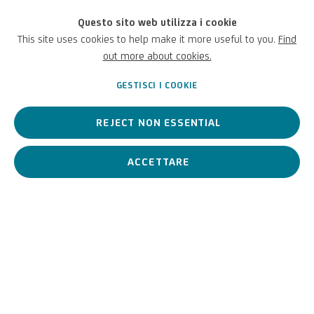
Giovanni Baglione
Questo sito web utilizza i cookie
This site uses cookies to help make it more useful to you.
Find
out more about cookies.
Italiano,
c.1566-1644
GESTISCI I COOKIE
REJECT NON ESSENTIAL
Pittore, storico dell’arte e biografo,
Giovanni Baglione
nacque a
Roma nel 1573, città dove ebbe luogo la sua formazione
ecclettica e dove realizzò il maggior numero di opere.
ACCETTARE
Giovanni Baglione
Italiano,
c.1566-1644
BIOGRAFIA
OPERE
View works.