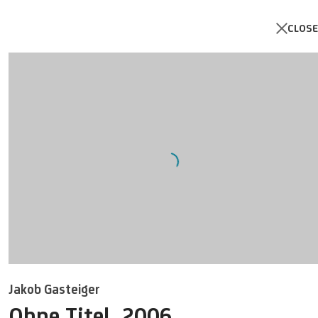
CLOSE
Open a larger version of the foll
Jakob Gasteiger
Ohne Titel
,
2006