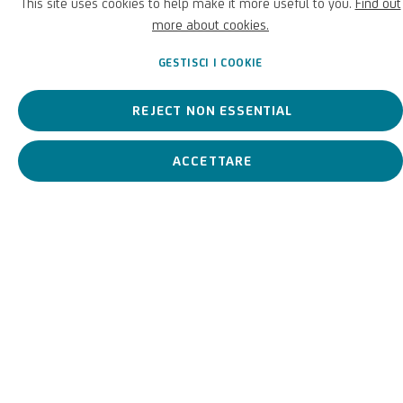
This site uses cookies to help make it more useful to you.
Find out
Pittore minimalista e astratto, sfida l'idea classica di disegno,
more about cookies.
scultura e pittura.
GESTISCI I COOKIE
Jakob Gasteiger
Austriaco,
1953
BIOGRAFIA
OPERE
REJECT NON ESSENTIAL
ACCETTARE
View works.