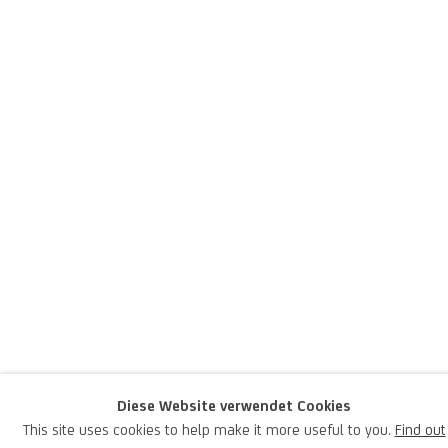
Jakob Gasteiger
österreichisch,
1953
Diese Website verwendet Cookies
This site uses cookies to help make it more useful to you.
Find out
Ein minimalistischer, abstrakter Maler, der die klassischen