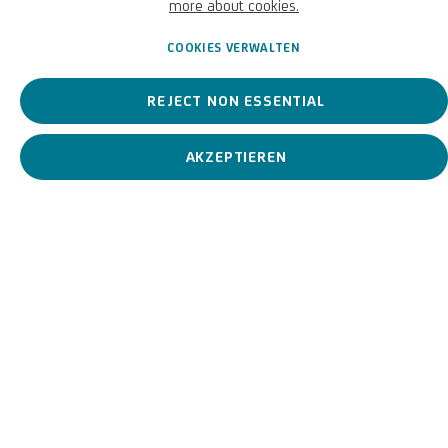
more about cookies.
Vorstellungen von Zeichnung, Skulptur und Malerei infrage
stellt.
COOKIES VERWALTEN
Jakob Gasteiger
österreichisch,
1953
BIOGRAFIE
KUNSTWERKE
REJECT NON ESSENTIAL
AKZEPTIEREN
View works.