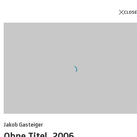
CLOSE
Open a larger version of the foll
Jakob Gasteiger
Ohne Titel
,
2006