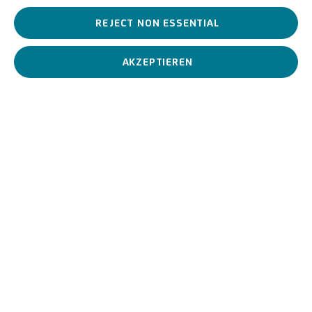
REJECT NON ESSENTIAL
ZURÜCK
VOR
AKZEPTIEREN
U
NICREDIT ART COLLECTION
UNICREDIT-WEBSITE
Für
Empfehlungen
, Leihanfragen und andere Projekte