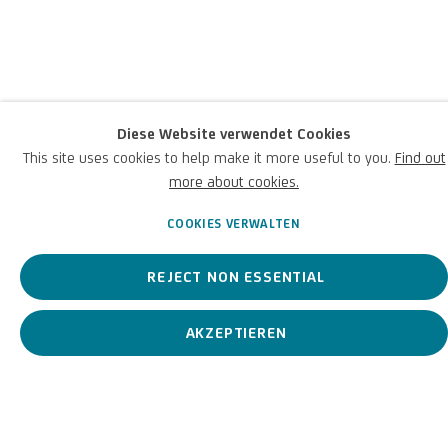
(zugeschrieben)
Italienisch,
1634-1705
Diese Website verwendet Cookies
Einer der berühmtesten und produktivsten neapolitanischen
This site uses cookies to help make it more useful to you.
Find out
Maler des italienischen Barocks.
more about cookies.
COOKIES VERWALTEN
Luca Giordano (zugeschrie
BIOGRAFIE
KUNSTWERKE
REJECT NON ESSENTIAL
AKZEPTIEREN
View works.
Giovane donna, c.1650-1700
Biografie