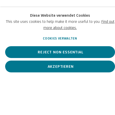
Diese Website verwendet Cookies
Sebastiano Conca war ein spätneapolitanischer Barockmaler,
This site uses cookies to help make it more useful to you.
Find out
bekannt für großflächige Gemälde in leuchtenden Farben.
more about cookies.
Sebastiano Conca (zugesc
COOKIES VERWALTEN
BIOGRAFIE
KUNSTWERKE
REJECT NON ESSENTIAL
AKZEPTIEREN
View works.
Santa Cecilia, c.1700-50
Biografie
Sebastiano Conca
(Gaeta, Italien 1680 - Neapel, Italien 1764)