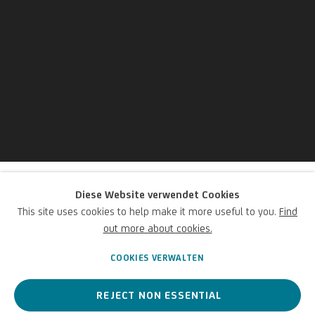
Luca Carlevarijs
Diese Website verwendet Cookies
This site uses cookies to help make it more useful to you.
Find
out more about cookies.
Italienisch,
1663-1730
COOKIES VERWALTEN
REJECT NON ESSENTIAL
Ein italienischer Maler des 18. Jahrhunderts, der als Begründer der