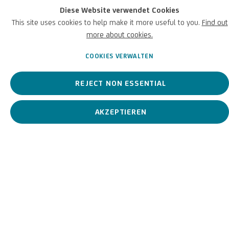
Diese Website verwendet Cookies
This site uses cookies to help make it more useful to you.
Find out
Günther Uecker
more about cookies.
Deutsch,
1930-2025
BIOGRAFIE
KUNSTWERKE
COOKIES VERWALTEN
AUSSTELLUNGEN
REJECT NON ESSENTIAL
AKZEPTIEREN
View works.
Weißer Schrei, 1991
Biografie
Günther Uecker
(Wendorf, Deutschland 1930 – Düsseldorf,
Deutschland 2025)
Der 1930 in Wendorf geborene Günther Uecker zählt zu den