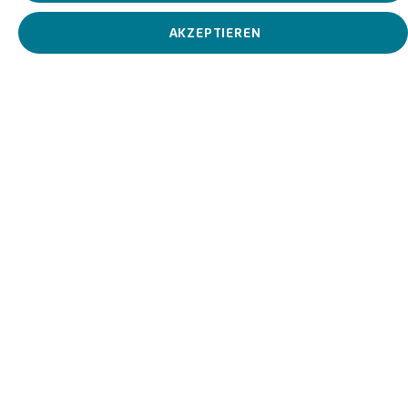
AKZEPTIEREN
View works.
Kopf 2, 1989
Biografie