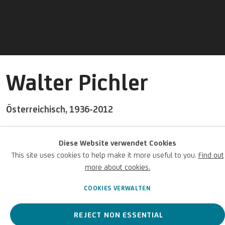
Walter Pichler
Österreichisch,
1936-2012
Diese Website verwendet Cookies
Ein österreichischer Bildhauer, Architekt und Designer.
This site uses cookies to help make it more useful to you.
Find out
more about cookies.
Walter Pichler
COOKIES VERWALTEN
Österreichisch,
1936-2012
BIOGRAFIE
KUNSTWERKE
REJECT NON ESSENTIAL