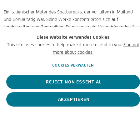
Ein italienischer Maler des Spätbarocks, der vor allem in Mailand
und Genua tätig war. Seine Werke konzentrierten sich auf
Landschaften und Genrebilder. Er war auch als
Lissandrino
oder
il
Lissandrino
bekannt.
Diese Website verwendet Cookies
This site uses cookies to help make it more useful to you.
Find out
Alessandro Magnasco und
more about cookies.
BIOGRAFIE
KUNSTWERKE
COOKIES VERWALTEN
REJECT NON ESSENTIAL
View works.
AKZEPTIEREN
Danza di satiri tra le rovine, c.1700-25
Biografie