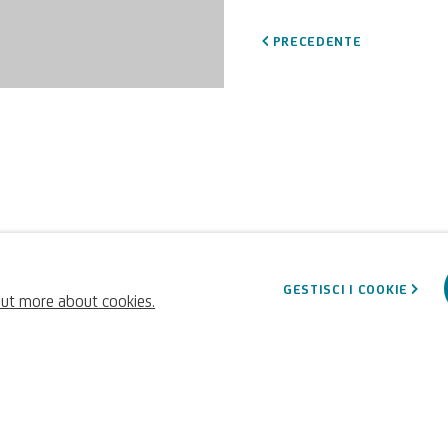
PRECEDENTE
GESTISCI I COOKIE
out more about cookies.
U
NICREDIT ART COLLECTION
SITO UNICREDIT