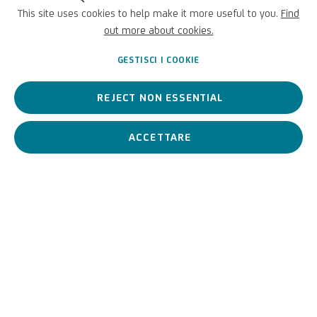
This site uses cookies to help make it more useful to you.
Find
out more about cookies.
GESTISCI I COOKIE
REJECT NON ESSENTIAL
ACCETTARE
U
NICREDIT ART COLLECTION
SITO UNICREDIT
Per segnalazioni, richieste di prestito e altri progetti
SCRIVICI