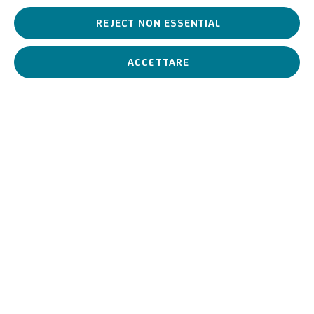
REJECT NON ESSENTIAL
PRECEDENTE
PROSSIMO
ACCETTARE
U
NICREDIT ART COLLECTION
SITO UNICREDIT
Per segnalazioni, richieste di prestito e altri progetti