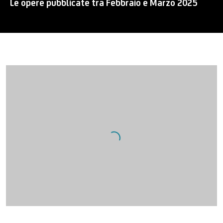
Le opere pubblicate tra Febbraio e Marzo 2025
Open a larger version of the following image in a popup: