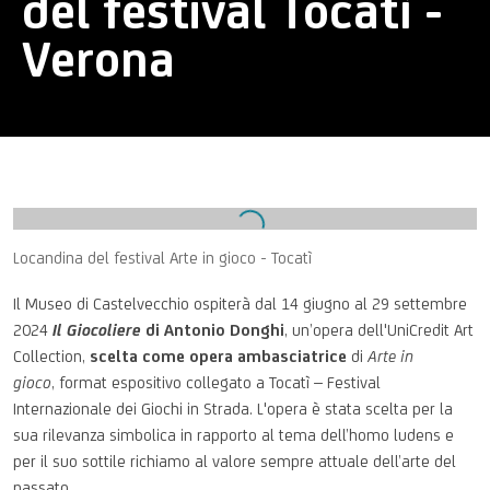
del festival Tocatì -
Verona
Open a larger version of the following image in a popup:
Locandina del festival Arte in gioco - Tocatì
Il Museo di Castelvecchio ospiterà dal 14 giugno al 29 settembre
2024
Il Giocoliere
di Antonio Donghi
, un’opera dell'UniCredit Art
Collection,
scelta come opera ambasciatrice
di
Arte in
gioco
, format espositivo collegato a Tocatì – Festival
Internazionale dei Giochi in Strada. L'opera è stata scelta per la
sua rilevanza simbolica in rapporto al tema dell’homo ludens e
per il suo sottile richiamo al valore sempre attuale dell’arte del
passato.