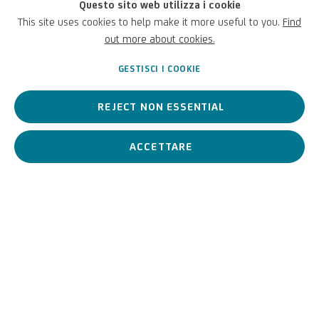
Istituto Centrale per il Patrimonio Immateriale del Ministero della
Questo sito web utilizza i cookie
Cultura.
This site uses cookies to help make it more useful to you.
Find
Maggiori info:
Programma - Tocatì (tocati.it)
out more about cookies.
GESTISCI I COOKIE
GIUGNO 14, 2024
REJECT NON ESSENTIAL
ACCETTARE
PRECEDENTE
PROSSIMO