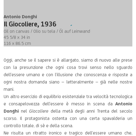
Antonio Donghi
Il Giocoliere
,
1936
Oil on canvas / Olio su tela / Öl auf Leinwand
45 5/8 x 34 in
116 x 86.5 cm
Oggi, anche se il sapere si è allargato, siamo di nuovo alle prese
con la presunzione che ogni cosa trovi senso nello sguardo
dell’essere umano e con l’illusione che conoscenza e risposte a
ogni nostra domanda siano – letteralmente – già nelle nostre
mani.
Un altro esercizio di equilibrio esistenziale tra velocità tecnologica
e consapelovezza dell’essere è messo in scena da
Antonio
Donghi
nel
Giocoliere
della metà degli anni Trenta del secolo
scorso. Il protagonista ostenta con una certa spavalderia un
controllo totale, di sè e della scena.
Ne risulta un ritratto ironico e tragico dell’essere umano che,