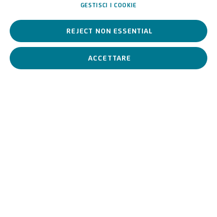
GESTISCI I COOKIE
REJECT NON ESSENTIAL
ACCETTARE
In questo orizzonte, il “forse” non indebolisce la ricerca della
verità, la salva.
È la forma contemporanea dell’umiltà epistemica, il
riconoscimento che il sapere umano è sempre parziale, immerso
in un divenire.
Solo attraverso questo “forse” possiamo ancora sperare che il
tempo – nel suo fluire e nel suo ritornare – continui,
ostinatamente, a scoprire la verità.