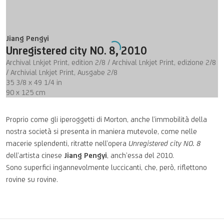
Jiang Pengyi
Unregistered city NO. 8
,
2010
Archival Lnkjet Print, edition 2/8 / Archival Lnkjet Print, edizione 2/8
/ Archivial Lnkjet Print, Ausgabe 2/8
35 3/8 x 49 1/4 in
90 x 125 cm
Proprio come gli iperoggetti di Morton, anche l’immobilità della
nostra società si presenta in maniera mutevole, come nelle
macerie splendenti, ritratte nell’opera
Unregistered city NO. 8
dell’artista cinese
Jiang Pengyi
, anch’essa del 2010.
Sono superfici ingannevolmente luccicanti, che, però, riflettono
rovine su rovine.