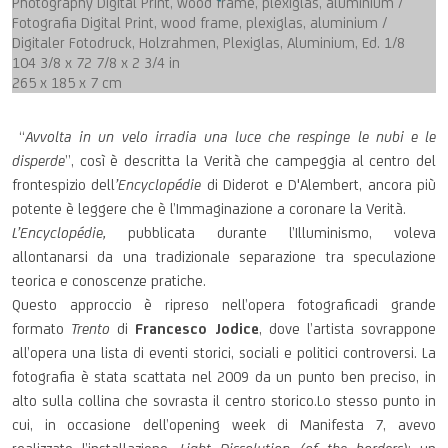
Photography Digital Print, wood frame, plexiglas, aluminium /
Fotografia Digital Print, wood frame, plexiglas, aluminium /
Digitaler Fotodruck, Holzrahmen, Plexiglas, Aluminium, Ed. 1/8
104 3/8 x 72 7/8 x 2 3/4 in
265 x 185 x 7 cm
“
Avvolta in un velo irradia una luce che respinge le nubi e le
disperde
”, così è descritta la Verità che campeggia al centro del
frontespizio dell
’
Encyclopédie
di Diderot e D'Alembert, ancora più
potente è leggere che è l’Immaginazione a coronare la Verità.
L’Encyclopédie,
pubblicata durante l’Illuminismo, voleva
allontanarsi da una tradizionale separazione tra speculazione
teorica e conoscenze pratiche.
Questo approccio è ripreso nell’opera fotograficadi grande
formato
Trento
di
Francesco Jodice
, dove l’artista sovrappone
all’opera una lista di eventi storici, sociali e politici controversi. La
fotografia è stata scattata nel 2009 da un punto ben preciso, in
alto sulla collina che sovrasta il centro storico.Lo stesso punto in
cui, in occasione dell’opening week di Manifesta 7, avevo