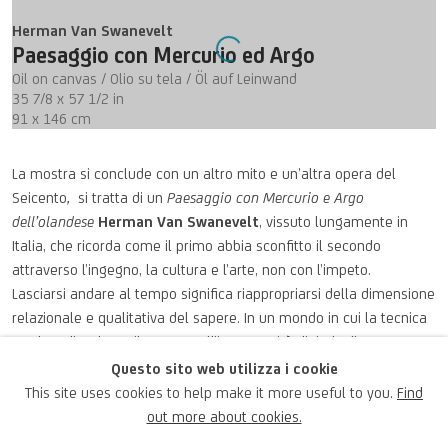
Herman Van Swanevelt
Paesaggio con Mercurio ed Argo
Oil on canvas / Olio su tela / Öl auf Leinwand
35 7/8 x 57 1/2 in
91 x 146 cm
La mostra si conclude con un altro mito e un’altra opera del
Seicento
,
si tratta di un
Paesaggio con Mercurio e Argo
dell’olandese
Herman Van Swanevelt
, vissuto lungamente in
Italia, che ricorda come il primo abbia sconfitto il secondo
attraverso l’ingegno, la cultura e l’arte, non con l’impeto.
Lasciarsi andare al tempo significa riappropriarsi della dimensione
relazionale e qualitativa del sapere. In un mondo in cui la tecnica
tende a dissolvere il tempo nell’istantaneità digitale, l’arte
custodisce la memoria del tempo umano, della gestazione,
Questo sito web utilizza i cookie
dell’errore, della contemplazione. Essa ci ricorda che ogni
This site uses cookies to help make it more useful to you.
Find
conoscenza autentica implica una soglia di lentezza, una
out more about cookies.
temporalità interiore capace di opporsi all’accelerazione.