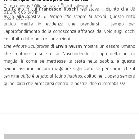
Oil on canvas / Olio su tela / Öl auf Leinwand
Era l’anno in cui
Francesco Ruschi
realizzava il dipinto che dà
61 3/8 x 86 5/8 in
avvio alla mostra,
Il Tempo che scopre la Verità
. Questo mito
156 x 220 cm
antico mette in evidenza che prendersi il tempo per
l’approfondimento della conoscenza affranca dal velo sugli occhi
costituito dalle nostre convinzioni.
One Minute Sculptures
di
Erwin Wurm
mostra un essere umano
che implode in se stesso. Nascondendo il capo nella nostra
maglia, è come se mettesse la testa nella sabbia, e questa
azione assume ancora maggiore significato se pensiamo che il
termine
abito
è legato al latino
habitus
, abitudine. L’opera sembra
quindi dirci che arroccarsi dentro le nostre idee ci immobilizza.