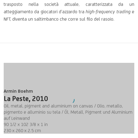
trasposto nella società attuale, caratterizzata da un
atteggiamento da giocatori d’azzardo tra
high-frequency trading
e
NFT, diventa un saltimbanco che corre sul filo del rasoio.
Armin Boehm
La Peste
,
2010
Oil, metal, pigment and aluminium on canvas / Olio, metallo,
pigmento e alluminio su tela / Öl, Metall, Pigment und Aluminium
auf Leinwand
90 1/2 x 102 3/8 x 1 in
230 x 260 x 2.5 cm