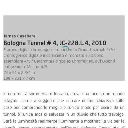
James Casebere
Bologna Tunnel # 4, JC-228.L.4
,
2010
Framed digital chromogenic mounted to Dibond, sample4/5 /
Cromogenico digitale incorniciato e montato su Dibond,
esemplare 4/5 / Gerahmtes digitales Chromogen, auf Dibond
aufgezogen, Muster 4/5
74 x 91 x 2 3/4 in
188 x 231 x 7 cm
In una realtà sommersa e lontana, arriva una luce su un mondo
allagato, come a suggerire che cercare di fare chiarezza sulle
cose per comprenderle meglio è l’unico modo per uscire da un
tunnel, è l’unica arca di salvezza in un diluvio che tutto travolge.
Sarà la luminosità realmente illuminante a mostrarci la via per la
libertà, come rappresentato nell’opera
Bologna Tunnel #4
di