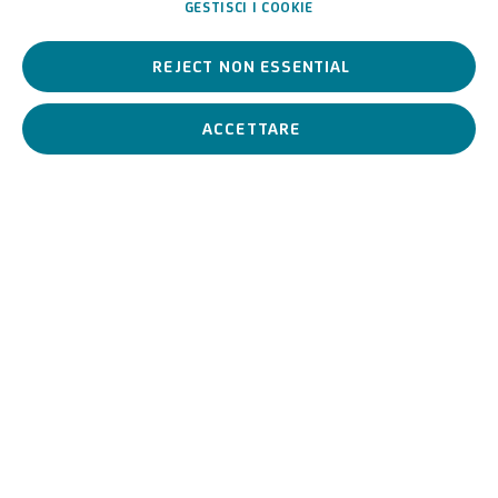
Italiano,
1676-1758
GESTISCI I COOKIE
REJECT NON ESSENTIAL
Artista italiano attivo a cavallo fra il Seicento e il Settecento,
figura di transizione tra barocco e sensibilità moderna.
ACCETTARE
Raineri, Francesco Maria d
BIOGRAFIA
OPERE
Biografia
Francesco Maria Raineri, detto lo Schivenoglia
(Schivenoglia,
Italia, 1676 – Mantova, Italia, 1758)
Nato a a Schivenoglia nel 1676, Francesco Maria Raineri, si forma