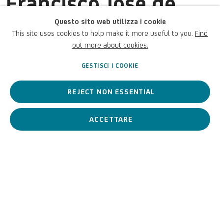
Francisco José de
Goya y Lucientes
Questo sito web utilizza i cookie
This site uses cookies to help make it more useful to you.
Find
out more about cookies.
Spagnolo,
1746-1828
GESTISCI I COOKIE
REJECT NON ESSENTIAL
Francisco José de Goya y
Lucientes
è considerato il più importante
pittore e incisore spagnolo tra la fine del XVIII e l’inizio del XIX
secolo.
ACCETTARE
Francisco José de Goya y L
BIOGRAFIA
OPERE
View works.