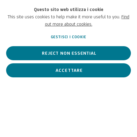
Questo sito web utilizza i cookie
Jacques-Louis David
This site uses cookies to help make it more useful to you.
Find
out more about cookies.
Francese,
1748-1825
GESTISCI I COOKIE
REJECT NON ESSENTIAL
Jacques-Louis David è
considerato
uno
dei
più
importanti
pittori
francesi
e uno
dei
massimi
rappresentanti
del
Neoclassicismo
.
ACCETTARE
Jacques-Louis David
Francese,
1748-1
BIOGRAFIA
OPERE
View works.