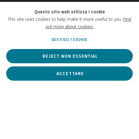
Questo sito web utilizza i cookie
Guglielmo Ciardi
This site uses cookies to help make it more useful to you.
Find
out more about cookies.
Italiano,
1842-1917
GESTISCI I COOKIE
REJECT NON ESSENTIAL
P
ittore veneziano
,
è un
artista di punta del vedutismo veneto
en
plein air
.
ACCETTARE
Guglielmo Ciardi
Italiano,
1842-1917
BIOGRAFIA
OPERE
View works.