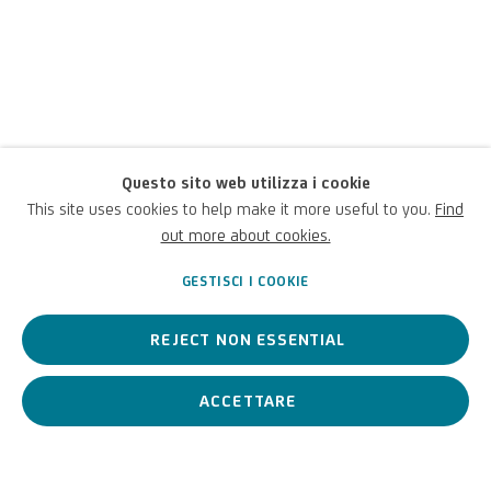
Beppe Ciardi
Questo sito web utilizza i cookie
This site uses cookies to help make it more useful to you.
Find
Italiano,
1875-1932
out more about cookies.
GESTISCI I COOKIE
Pittore veneto, erede della pittura di paesaggio del padre
REJECT NON ESSENTIAL
Guglielmo
.
F
ratello di
Emma
, la più nota e affermata pittrice
italiana del suo tempo
, è stato un
protagonista della svolta
realista della pittura veneziana
.
ACCETTARE
Beppe Ciardi
Italiano,
1875-1932
BIOGRAFIA
OPERE