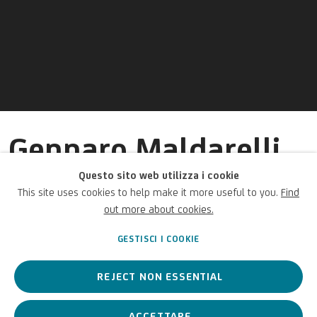
Gennaro Maldarelli
(Attribuito a)
Questo sito web utilizza i cookie
This site uses cookies to help make it more useful to you.
Find
out more about cookies.
Italiano,
1795-1858
GESTISCI I COOKIE
REJECT NON ESSENTIAL
Pittore italiano dell'Ottocento, attivo quasi esclusivamente per i
Borbone, nelle sue opere crea effetti musivi, chiaroscuri e
bassorilievi.
ACCETTARE