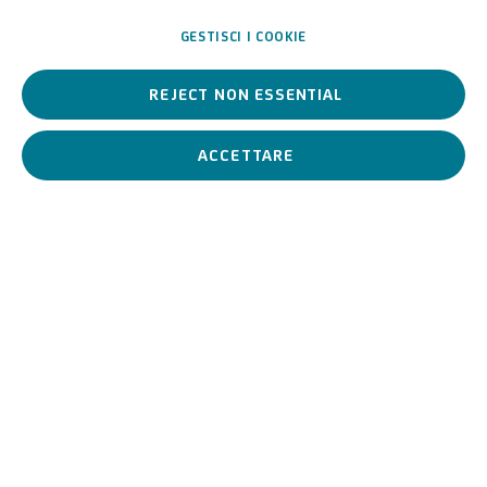
GESTISCI I COOKIE
Italiano,
1967
REJECT NON ESSENTIAL
Le sue opere uniscono arte concettuale e pop art.
ACCETTARE
Flavio Favelli
Italiano,
1967
BIOGRAFIA
VIDEO
OPERE
View works.