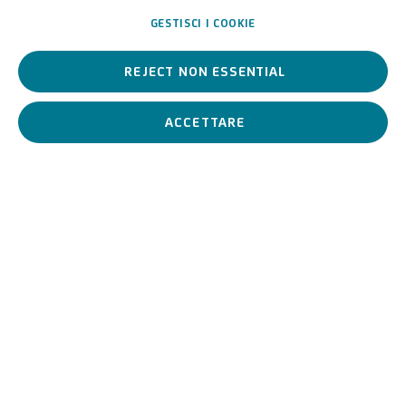
Secolo
GESTISCI I COOKIE
REJECT NON ESSENTIAL
La pittura veneta del Seicento esce dai confini nazionale e
influisce le produzione del nord Europa
ACCETTARE
Scuola Romana XVII Secolo
BIOGRAFIA
OPERE
View works.