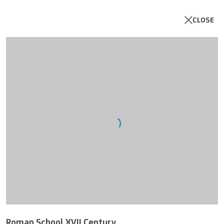
CLOSE
Open a larger version of the follo
Roman School XVII Century