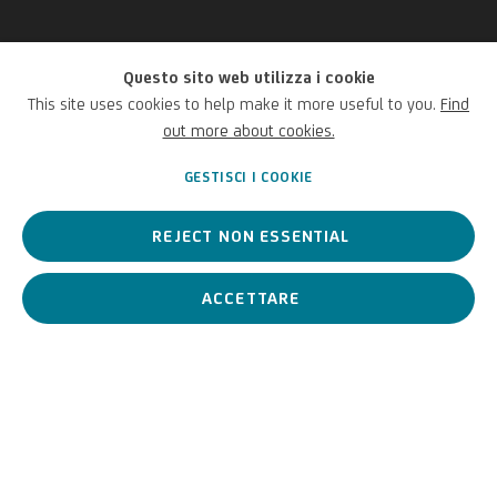
Questo sito web utilizza i cookie
Antonio Gionima
This site uses cookies to help make it more useful to you.
Find
out more about cookies.
Italiano,
1697-1732
GESTISCI I COOKIE
REJECT NON ESSENTIAL
Antonio
Gionima
è
un
artista
italiano
del Settecento,
esponente
del
Tardo Barocco
bolognese
.
ACCETTARE
Antonio Gionima
Italiano,
1697-1732
BIOGRAFIA
OPERE
View works.