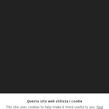
Questo sito web utilizza i cookie
Prospero Fontana
This site uses cookies to help make it more useful to you.
Find