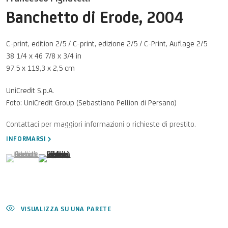
Banchetto di Erode
,
2004
C-print, edition 2/5 / C-print, edizione 2/5 / C-Print, Auflage 2/5
38 1/4 x 46 7/8 x 3/4 in
97,5 x 119,3 x 2,5 cm
UniCredit S.p.A.
Foto: UniCredit Group (Sebastiano Pellion di Persano)
INFORMARSI
(View a larger image of thumbnail 1 )
, currently selected.
, currently selected.
, currently selected.
(View a larger image of thumbnail 2 )
VISUALIZZA SU UNA PARETE