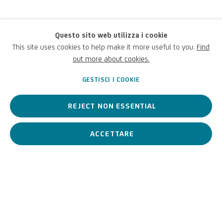
Questo sito web utilizza i cookie
Francesco Pignatelli
This site uses cookies to help make it more useful to you.
Find
out more about cookies.
Italiano,
1971
GESTISCI I COOKIE
REJECT NON ESSENTIAL
Artista contemporaneo che interpreta la fotografia come nuova
forza creatrice e non come un dispositivo della memoria
ACCETTARE
Francesco Pignatelli
Italiano,
1971
BIOGRAFIA
OPERE