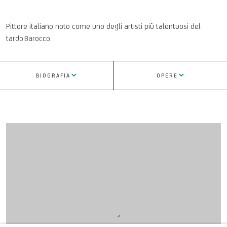
P
ittore
i
taliano
noto come
uno de
gli artisti
più talentuosi del
tardo Barocco.
Leonardo Coccorante o Gen
BIOGRAFIA
OPERE
View works.