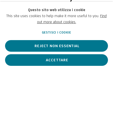
il Maestro della
Questo sito web utilizza i cookie
Floridiana
This site uses cookies to help make it more useful to you.
Find
out more about cookies.
Italiano,
c.1633-1702
GESTISCI I COOKIE
REJECT NON ESSENTIAL
Pittore italiano del Seicento, specializzato in nature morte di
grande effetto scenografico.
ACCETTARE
Carlo Manieri, detto il Mae
BIOGRAFIA
OPERE
View works.