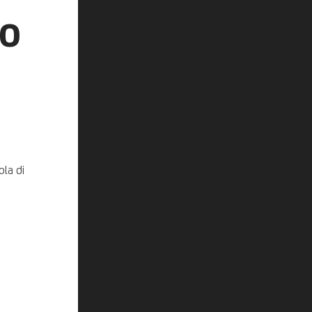
lo
ola di