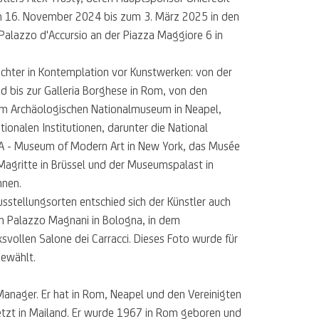
om 16. November 2024 bis zum 3. März 2025 in den
 Palazzo d'Accursio an der Piazza Maggiore 6 in
achter in Kontemplation vor Kunstwerken: von der
nd bis zur Galleria Borghese in Rom, von den
um Archäologischen Nationalmuseum in Neapel,
tionalen Institutionen, darunter die National
A - Museum of Modern Art in New York, das Musée
 Magritte in Brüssel und der Museumspalast in
nnen.
sstellungsorten entschied sich der Künstler auch
em Palazzo Magnani in Bologna, in dem
vollen Salone dei Carracci. Dieses Foto wurde für
gewählt.
Manager. Er hat in Rom, Neapel und den Vereinigten
etzt in Mailand. Er wurde 1967 in Rom geboren und