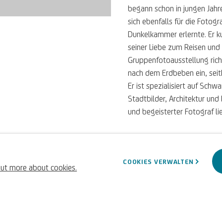
begann schon in jungen Jahre
sich ebenfalls für die Fotog
Dunkelkammer erlernte. Er kul
seiner Liebe zum Reisen un
Gruppenfotoausstellung rich
nach dem Erdbeben ein, sei
Er ist spezialisiert auf Sch
Stadtbilder, Architektur und 
und begeisterter Fotograf li
FEBRUAR 24, 2025
COOKIES VERWALTEN
out more about cookies.
ZURÜCK