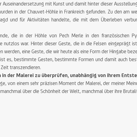
 Auseinandersetzung mit Kunst und damit hinter dieser Ausstellung
, wurden in der Chauvet-Höhle in Frankreich gefunden. Zu den am 
Jagd und für Aktivitäten handelte, die mit dem Überleben verb
de, die in der Höhle von Pech Merle in den französischen Py
nutzlos war. Hinter dieser Geste, die in die Felsen eingeprägt ist, 
en werden, eine Geste, die wir heute als eine Form der Hingabe bez
er ist es, bestimmte Gesten, bestimmte Formen und damit auch bes
 Zeit transzendieren.
en in der Malerei zu überprüfen, unabhängig von ihrem Ents
e, von einem sehr präzisen Moment der Malerei, der meiner Meinu
t, manchmal über die Schönheit der Welt, manchmal über ihre Brutali