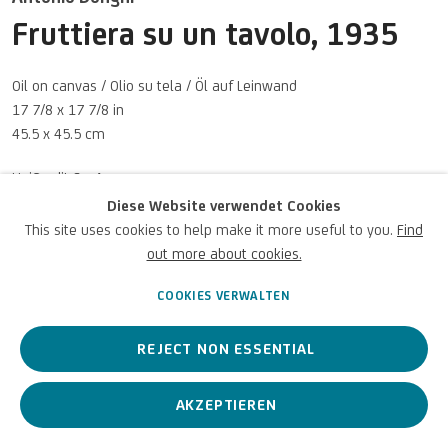
U
NICREDIT ART COLLECTION
Fruttiera su un tavolo
,
1935
UNICREDIT-WEBSITE
Oil on canvas / Olio su tela / Öl auf Leinwand
Für
Empfehlungen
, Leihanfragen und andere Projekte
17 7/8 x 17 7/8 in
45.5 x 45.5 cm
SCHREIBEN SIE UNS
UniCredit S.p.A.
© ANTONIO DONGHI, by SIAE 2026
Diese Website verwendet Cookies
Foto: UniCredit Group (Sebastiano Pellion di Persano)
This site uses cookies to help make it more useful to you.
Find
out more about cookies.
Datenschutz
Accessibility policy
Cookie Policy
Urheberrecht © 2026 UniCredit
Cookies verwalten
Art Collection
COOKIES VERWALTEN
ANFRAGEN
REJECT NON ESSENTIAL
AKZEPTIEREN