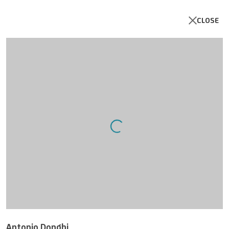
CLOSE
Artworks
Open a larger version of the follo
Antonio Donghi