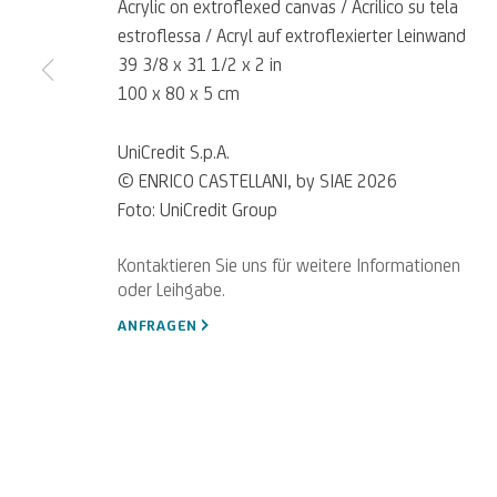
Acrylic on extroflexed canvas / Acrilico su tela
estroflessa / Acryl auf extroflexierter Leinwand
39 3/8 x 31 1/2 x 2 in
100 x 80 x 5 cm
UniCredit S.p.A.
© ENRICO CASTELLANI, by SIAE 2026
Für
Empfehlungen
, Leihanfragen u
SCHREIBEN SIE UNS
Foto: UniCredit Group
Datenschutz
Accessibility policy
Cookie Policy
Cookies verwalten
ANFRAGEN