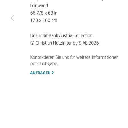
Leinwand
66 7/8 x 63 in
170 x 160 cm
UniCredit Bank Austria Collection
© Christian Hutzinger by SIAE 2026
Für
Empfehlungen
, Leihanfragen u
SCHREIBEN SIE UNS
ANFRAGEN
Datenschutz
Accessibility policy
Cookie Policy
Cookies verwalten