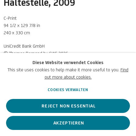
Haltestelle
,
2009
U
NICREDIT ART COLLECTION
UNICREDIT-WEBSITE
C-Print
94 1/2 x 129 7/8 in
Für
Empfehlungen
, Leihanfragen und andere Projekte
240 x 330 cm
SCHREIBEN SIE UNS
UniCredit Bank GmbH
© Thomas Demand by SIAE 2026
Diese Website verwendet Cookies
This site uses cookies to help make it more useful to you.
Find
ANFRAGEN
out more about cookies.
Datenschutz
Accessibility policy
Cookie Policy
Urheberrecht © 2026 UniCredit
Cookies verwalten
Art Collection
COOKIES VERWALTEN
REJECT NON ESSENTIAL
AKZEPTIEREN