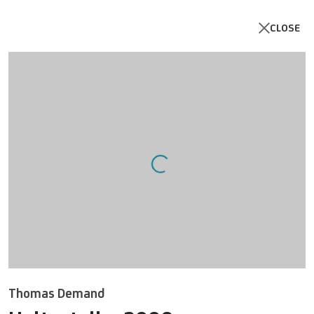
CLOSE
Artworks
Open a larger version of the follo
Thomas Demand